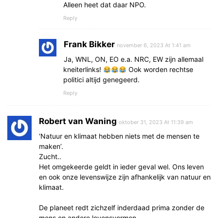
Alleen heet dat daar NPO.
Reply
Frank Bikker
november 6, 2023 At 1:41 am
Ja, WNL, ON, EO e.a. NRC, EW zijn allemaal
kneiterlinks!
Ook worden rechtse
politici altijd genegeerd.
Reply
Robert van Waning
oktober 31, 2023 At 11:39 am
‘Natuur en klimaat hebben niets met de mensen te
maken’.
Zucht..
Het omgekeerde geldt in ieder geval wel. Ons leven
en ook onze levenswijze zijn afhankelijk van natuur en
klimaat.
De planeet redt zichzelf inderdaad prima zonder de
mens en andere levensvormen.