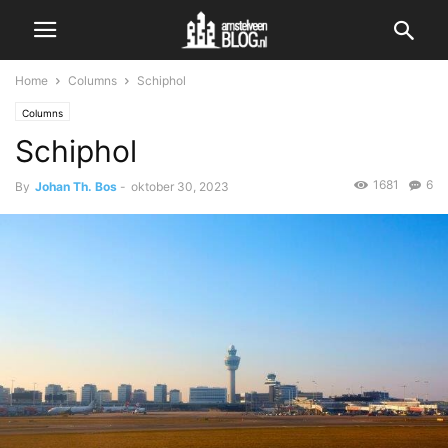
Home
Columns
Schiphol
Columns
Schiphol
1681
6
By
Johan Th. Bos
-
oktober 30, 2023