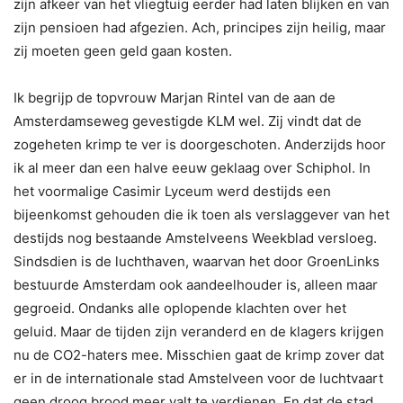
zijn afkeer van het vliegtuig eerder had laten blijken en van
zijn pensioen had afgezien. Ach, principes zijn heilig, maar
zij moeten geen geld gaan kosten.
Ik begrijp de topvrouw Marjan Rintel van de aan de
Amsterdamseweg gevestigde KLM wel. Zij vindt dat de
zogeheten krimp te ver is doorgeschoten. Anderzijds hoor
ik al meer dan een halve eeuw geklaag over Schiphol. In
het voormalige Casimir Lyceum werd destijds een
bijeenkomst gehouden die ik toen als verslaggever van het
destijds nog bestaande Amstelveens Weekblad versloeg.
Sindsdien is de luchthaven, waarvan het door GroenLinks
bestuurde Amsterdam ook aandeelhouder is, alleen maar
gegroeid. Ondanks alle oplopende klachten over het
geluid. Maar de tijden zijn veranderd en de klagers krijgen
nu de CO2-haters mee. Misschien gaat de krimp zover dat
er in de internationale stad Amstelveen voor de luchtvaart
geen droog brood meer valt te verdienen. En dat de stad