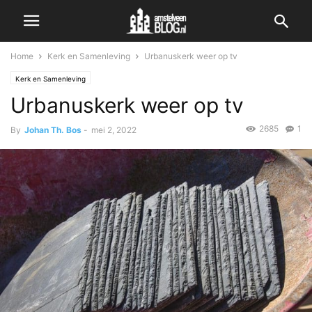
Home
Kerk en Samenleving
Urbanuskerk weer op tv
Kerk en Samenleving
Urbanuskerk weer op tv
2685
1
By
Johan Th. Bos
-
mei 2, 2022