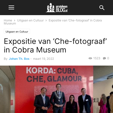
Home
Uitgaan en Cultuur
Expositie van ‘Che-fotograaf’ in Cobra
Museum
Uitgaan en Cultuur
Expositie van ‘Che-fotograaf’
in Cobra Museum
1523
0
By
Johan Th. Bos
-
maart 19, 2022