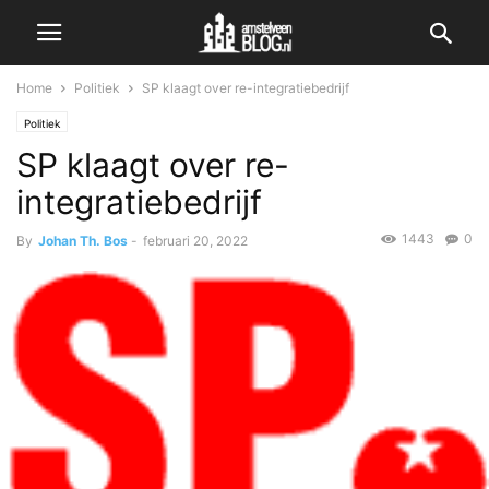
Home
Politiek
SP klaagt over re-integratiebedrijf
Politiek
SP klaagt over re-
integratiebedrijf
1443
0
By
Johan Th. Bos
-
februari 20, 2022