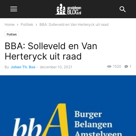
Home
Politiek
BBA: Solleveld en Van Herteryck uit raad
Politiek
BBA: Solleveld en Van
Herteryck uit raad
1520
1
By
Johan Th. Bos
-
december 10, 2021