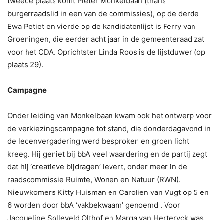
tweede plaats komt Pieter Monkelbaan (thans
burgerraadslid in een van de commissies), op de derde
Ewa Petiet en vierde op de kandidatenlijst is Ferry van
Groeningen, die eerder acht jaar in de gemeenteraad zat
voor het CDA. Oprichtster Linda Roos is de lijstduwer (op
plaats 29).
Campagne
Onder leiding van Monkelbaan kwam ook het ontwerp voor
de verkiezingscampagne tot stand, die donderdagavond in
de ledenvergadering werd besproken en groen licht
kreeg. Hij geniet bij bbA veel waardering en de partij zegt
dat hij ‘creatieve bijdragen’ levert, onder meer in de
raadscommissie Ruimte, Wonen en Natuur (RWN).
Nieuwkomers Kitty Huisman en Carolien van Vugt op 5 en
6 worden door bbA ‘vakbekwaam’ genoemd . Voor
Jacqueline Solleveld Olthof en Marga van Herteryck was