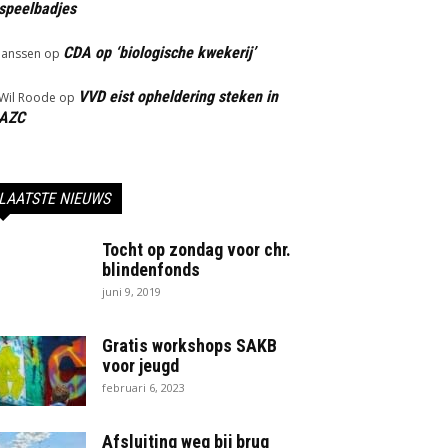
speelbadjes
CDA op ‘biologische kwekerij’
Janssen
op
VVD eist opheldering steken in
Wil Roode
op
AZC
LAATSTE NIEUWS
Tocht op zondag voor chr.
blindenfonds
juni 9, 2019
Gratis workshops SAKB
voor jeugd
februari 6, 2023
Afsluiting weg bij brug