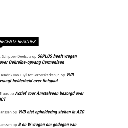
RECENTE REACTIES
50PLUS heeft vragen
J. Schipper-Deelstra
op
over Oekraïne-opvang Carmenlaan
VVD
Hendrik van Tuyll tot Serooskerken jr.
op
vraagt helderheid over fietspad
Actief voor Amstelveen bezorgd over
Truus
op
ICT
VVD eist opheldering steken in AZC
Janssen
op
B en W vragen om gedogen van
Janssen
op