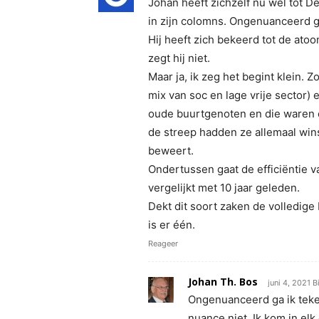
Johan heeft zichzelf nu wel tot D
in zijn colomns. Ongenuanceerd ga
Hij heeft zich bekeerd tot de ato
zegt hij niet.
Maar ja, ik zeg het begint klein. 
mix van soc en lage vrije sector)
oude buurtgenoten en die waren 
de streep hadden ze allemaal wins
beweert.
Ondertussen gaat de efficiëntie v
vergelijkt met 10 jaar geleden.
Dekt dit soort zaken de volledige 
is er één.
Reageer
Johan Th. Bos
juni 4, 2021 B
Ongenuanceerd ga ik teke
nuance niet. Ik kom in elk