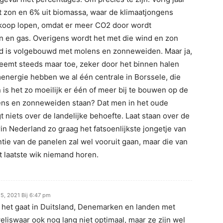
t zon en 6% uit biomassa, waar de klimaatjongens
 koop lopen, omdat er meer CO2 door wordt
n en gas. Overigens wordt het met die wind en zon
nd is volgebouwd met molens en zonneweiden. Maar ja,
eemt steeds maar toe, zeker door het binnen halen
energie hebben we al één centrale in Borssele, die
 is het zo moeilijk er één of meer bij te bouwen op de
ens en zonneweiden staan? Dat men in het oude
 niets over de landelijke behoefte. Laat staan over de
in Nederland zo graag het fatsoenlijkste jongetje van
iëntie van de panelen zal wel vooruit gaan, maar die van
t laatste wik niemand horen.
i 5, 2021 Bij 6:47 pm
het gaat in Duitsland, Denemarken en landen met
eliswaar ook nog lang niet optimaal, maar ze zijn wel