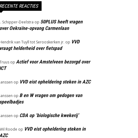
RECENTE REACTIES
50PLUS heeft vragen
J. Schipper-Deelstra
op
over Oekraïne-opvang Carmenlaan
VVD
Hendrik van Tuyll tot Serooskerken jr.
op
vraagt helderheid over fietspad
Actief voor Amstelveen bezorgd over
Truus
op
ICT
VVD eist opheldering steken in AZC
Janssen
op
B en W vragen om gedogen van
Janssen
op
speelbadjes
CDA op ‘biologische kwekerij’
Janssen
op
VVD eist opheldering steken in
Wil Roode
op
AZC