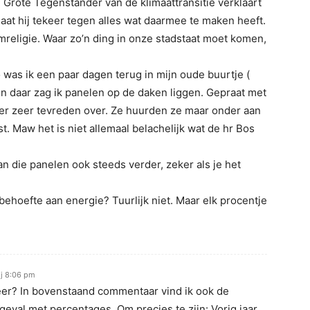
e Grote Tegenstander van de klimaattransitie verklaart
at hij tekeer tegen alles wat daarmee te maken heeft.
omreligie. Waar zo’n ding in onze stadstaat moet komen,
Zo was ik een paar dagen terug in mijn oude buurtje (
 en daar zag ik panelen op de daken liggen. Gepraat met
er zeer tevreden over. Ze huurden ze maar onder aan
t. Maw het is niet allemaal belachelijk wat de hr Bos
an die panelen ook steeds verder, zeker als je het
behoefte aan energie? Tuurlijk niet. Maar elk procentje
ij 8:06 pm
er? In bovenstaand commentaar vind ik ook de
 geval met percentages. Om precies te zijn: Vorig jaar