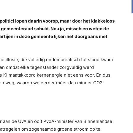
politici lopen daarin voorop, maar door het klakkeloos
 gemeenteraad schuld. Nou ja, misschien weten de
e’ partijen in deze gemeente lijken het doorgaans met
ne illusie, die volledig ondemocratisch tot stand kwam
eiden omdat elke tegenstander zorgvuldig werd
 Klimaatakkoord kernenergie niet eens voor. En dus
gen weg, waarop we eerder méér dan minder CO2-
aar aan de UvA en ooit PvdA-minister van Binnenlandse
aatregelen om zogenaamde groene stroom op te