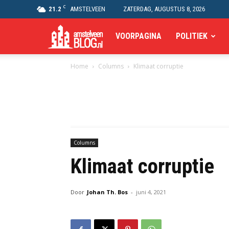
C
21.2
AMSTELVEEN
ZATERDAG, AUGUSTUS 8, 2026
Amstelveen
VOORPAGINA
POLITIEK
Home
Columns
Klimaat corruptie
Blog
Columns
Klimaat corruptie
Door
Johan Th. Bos
-
juni 4, 2021