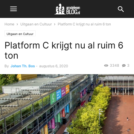
Home
Uitgaan en Cultuur
Platform C krijgt nu al ruim 6 ton
Uitgaan en Cultuur
Platform C krijgt nu al ruim 6
ton
3348
3
By
Johan Th. Bos
-
augustus 6, 2020