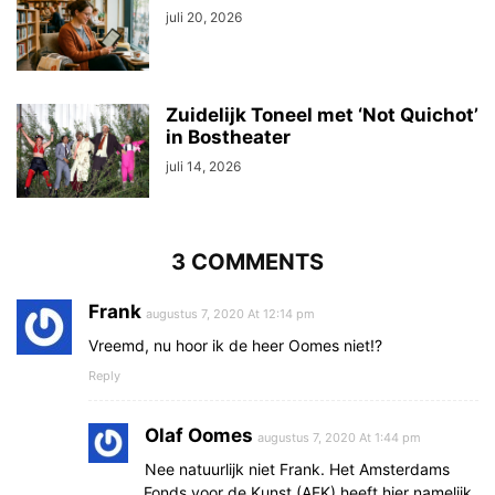
juli 20, 2026
Zuidelijk Toneel met ‘Not Quichot’
in Bostheater
juli 14, 2026
3 COMMENTS
Frank
augustus 7, 2020 At 12:14 pm
Vreemd, nu hoor ik de heer Oomes niet!?
Reply
Olaf Oomes
augustus 7, 2020 At 1:44 pm
Nee natuurlijk niet Frank. Het Amsterdams
Fonds voor de Kunst (AFK) heeft hier namelijk