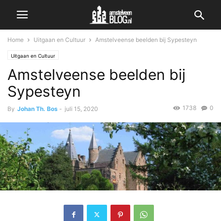
Home
Uitgaan en Cultuur
Amstelveense beelden bij Sypesteyn
Uitgaan en Cultuur
Amstelveense beelden bij
Sypesteyn
1738
0
By
Johan Th. Bos
-
juli 15, 2020