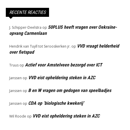
RECENTE REACTIES
50PLUS heeft vragen over Oekraïne-
J. Schipper-Deelstra
op
opvang Carmenlaan
VVD vraagt helderheid
Hendrik van Tuyll tot Serooskerken jr.
op
over fietspad
Actief voor Amstelveen bezorgd over ICT
Truus
op
VVD eist opheldering steken in AZC
Janssen
op
B en W vragen om gedogen van speelbadjes
Janssen
op
CDA op ‘biologische kwekerij’
Janssen
op
VVD eist opheldering steken in AZC
Wil Roode
op