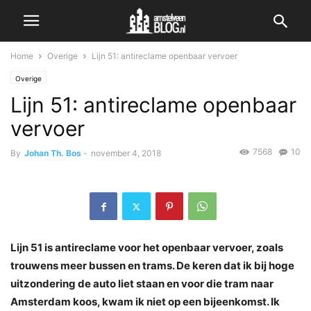
Home
Overige
Lijn 51: antireclame openbaar vervoer
Overige
Lijn 51: antireclame openbaar
vervoer
7568
10
By
Johan Th. Bos
-
november 4, 2018
Lijn 51 is antireclame voor het openbaar vervoer, zoals
trouwens meer bussen en trams. De keren dat ik bij hoge
uitzondering de auto liet staan en voor die tram naar
Amsterdam koos, kwam ik niet op een bijeenkomst. Ik