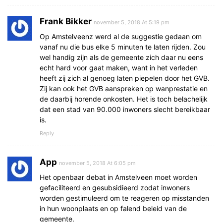
Frank Bikker
november 5, 2018 At 5:19 pm
Op Amstelveenz werd al de suggestie gedaan om
vanaf nu die bus elke 5 minuten te laten rijden. Zou
wel handig zijn als de gemeente zich daar nu eens
echt hard voor gaat maken, want in het verleden
heeft zij zich al genoeg laten piepelen door het GVB.
Zij kan ook het GVB aanspreken op wanprestatie en
de daarbij horende onkosten. Het is toch belachelijk
dat een stad van 90.000 inwoners slecht bereikbaar
is.
Reply
App
november 5, 2018 At 6:05 pm
Het openbaar debat in Amstelveen moet worden
gefaciliteerd en gesubsidieerd zodat inwoners
worden gestimuleerd om te reageren op misstanden
in hun woonplaats en op falend beleid van de
gemeente.