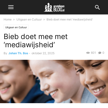
Home
Uitgaan en Cultuur
Bieb doet mee met ‘mediawijsheid’
Uitgaan en Cultuur
Bieb doet mee met
‘mediawijsheid’
601
0
By
Johan Th. Bos
-
oktober 22, 2025