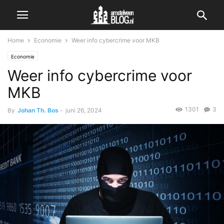
Home
Economie
Weer info cybercrime voor MKB
Economie
Weer info cybercrime voor
MKB
1301
3
By
Johan Th. Bos
-
juni 26, 2024