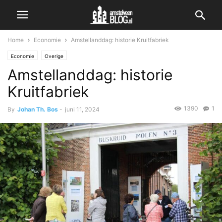
Home
Economie
Amstellanddag: historie Kruitfabriek
Economie
Overige
Amstellanddag: historie
Kruitfabriek
1390
1
By
Johan Th. Bos
-
juni 11, 2024