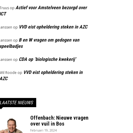
Actief voor Amstelveen bezorgd over
Truus
op
ICT
VVD eist opheldering steken in AZC
Janssen
op
B en W vragen om gedogen van
Janssen
op
speelbadjes
CDA op ‘biologische kwekerij’
Janssen
op
VVD eist opheldering steken in
Wil Roode
op
AZC
LAATSTE NIEUWS
Offenbach: Nieuwe vragen
over vuil in Bos
februari 19, 2024