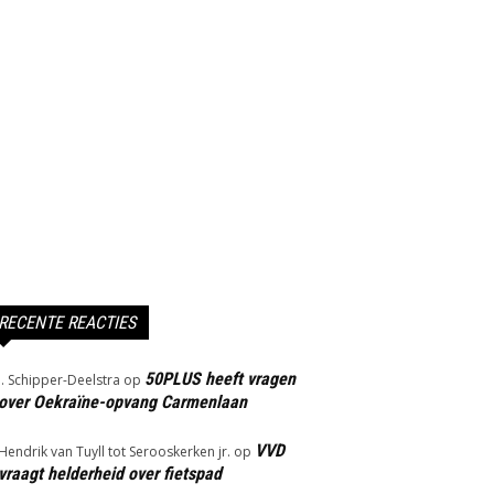
RECENTE REACTIES
50PLUS heeft vragen
J. Schipper-Deelstra
op
over Oekraïne-opvang Carmenlaan
VVD
Hendrik van Tuyll tot Serooskerken jr.
op
vraagt helderheid over fietspad