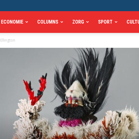
ECONOMIE
COLUMNS
ZORG
SPORT
CULT
Ellington