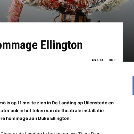
hommage Ellington
838
0
lmö
is op 11 mei te zien in De Landing op Uilenstede en
ter ook in het teken van de theatrale installatie
ere hommage aan Duke Ellington.
t Theater de Landing in het teken van ‘Dans Dans