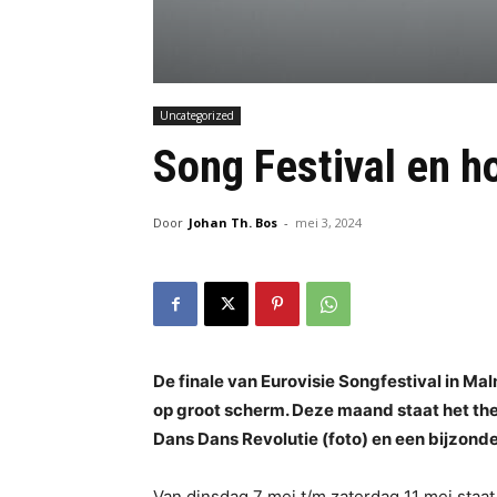
Uncategorized
Song Festival en 
Door
Johan Th. Bos
-
mei 3, 2024
De finale van Eurovisie Songfestival in Ma
op groot scherm. Deze maand staat het thea
Dans Dans Revolutie
(foto) en een bijzond
Van dinsdag 7 mei t/m zaterdag 11 mei staa