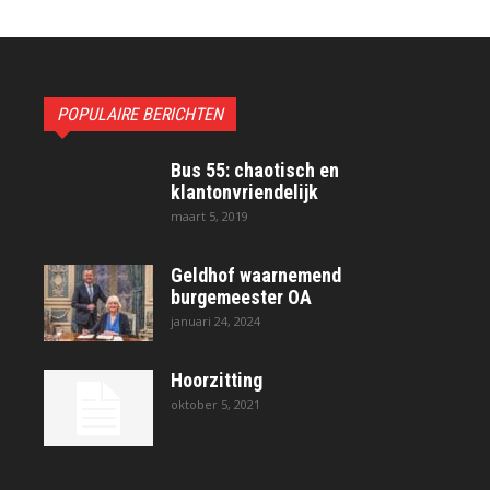
POPULAIRE BERICHTEN
Bus 55: chaotisch en
klantonvriendelijk
maart 5, 2019
Geldhof waarnemend
burgemeester OA
januari 24, 2024
Hoorzitting
oktober 5, 2021