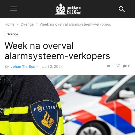
Home
Overige
Week na overval alarmsysteem-verkopers
Overige
Week na overval
alarmsysteem-verkopers
1167
0
By
Johan Th. Bos
-
maart 2, 2024