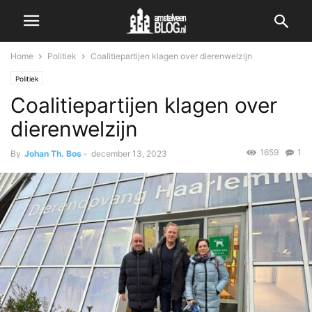
Home
Politiek
Coalitiepartijen klagen over dierenwelzijn
Politiek
Coalitiepartijen klagen over
dierenwelzijn
1659
1
By
Johan Th. Bos
-
december 13, 2023