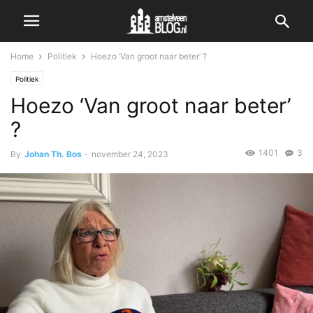
Home
Politiek
Hoezo ‘Van groot naar beter’ ?
Politiek
Hoezo ‘Van groot naar beter’
?
1401
3
By
Johan Th. Bos
-
november 24, 2023