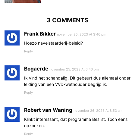
3 COMMENTS
Frank Bikker
november 25, 2023 At 3:46 pm
Hoezo navelstaarderij-beleid?
Reply
Bogaerde
november 25, 2023 At 6:46 pm
Ik vind het schandalig. Dit gebeurt dus allemaal onder
leiding van een VVD-wethouder begrijp ik.
Reply
Robert van Waning
november 26, 2023 At 8:53 am
Klinkt interessant, dat programma Beslist. Toch eens
opzoeken.
Reply