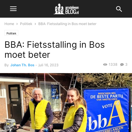
Home
Politiek
BBA: Fietsstalling in Bos moet beter
Politiek
BBA: Fietsstalling in Bos
moet beter
1338
3
By
Johan Th. Bos
-
juli 16, 2023