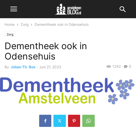
Home
Zorg
Dementheek ook in Odensehuis
Zorg
Dementheek ook in
Odensehuis
1242
0
By
Johan Th. Bos
-
juni 21, 2023