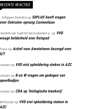
RECENTE REACTIES
50PLUS heeft vragen
J. Schipper-Deelstra
op
over Oekraïne-opvang Carmenlaan
VVD
Hendrik van Tuyll tot Serooskerken jr.
op
vraagt helderheid over fietspad
Actief voor Amstelveen bezorgd over
Truus
op
ICT
VVD eist opheldering steken in AZC
Janssen
op
B en W vragen om gedogen van
Janssen
op
speelbadjes
CDA op ‘biologische kwekerij’
Janssen
op
VVD eist opheldering steken in
Wil Roode
op
AZC