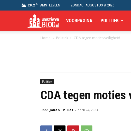
C
20.2
AMSTELVEEN
ZONDAG, AUGUSTUS 9, 2026
Amstelveen
VOORPAGINA
POLITIEK
Home
Politiek
CDA tegen moties veiligheid
Blog
Politiek
CDA tegen moties v
Door
Johan Th. Bos
-
april 24, 2023