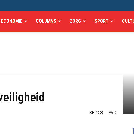
ECONOMIE
COLUMNS
ZORG
SPORT
CULT
eiligheid
1066
0