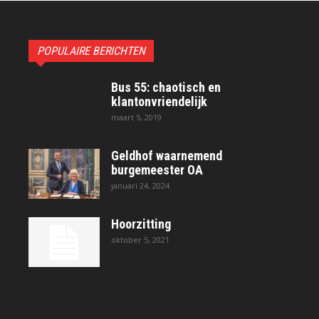
POPULAIRE BERICHTEN
Bus 55: chaotisch en
klantonvriendelijk
maart 5, 2019
Geldhof waarnemend
burgemeester OA
januari 24, 2024
Hoorzitting
oktober 5, 2021