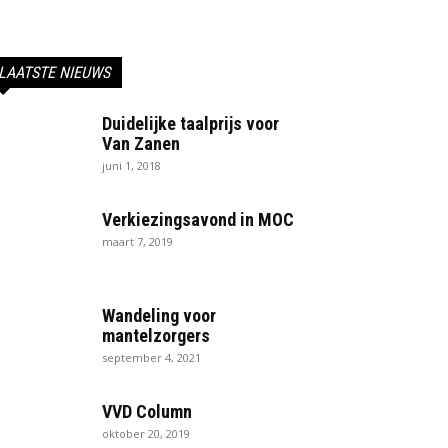
LAATSTE NIEUWS
Duidelijke taalprijs voor
Van Zanen
juni 1, 2018
Verkiezingsavond in MOC
maart 7, 2019
Wandeling voor
mantelzorgers
september 4, 2021
VVD Column
oktober 20, 2019