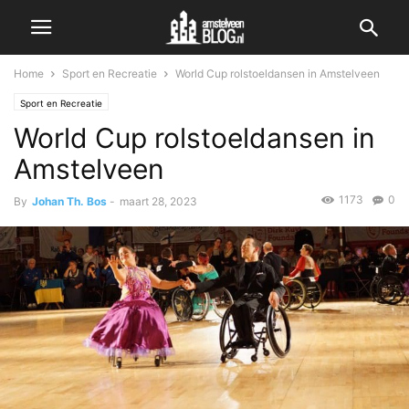
Home
Sport en Recreatie
World Cup rolstoeldansen in Amstelveen
Sport en Recreatie
World Cup rolstoeldansen in
Amstelveen
1173
0
By
Johan Th. Bos
-
maart 28, 2023