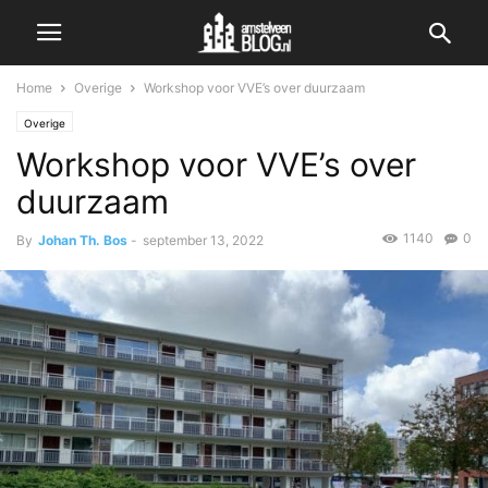
Home
Overige
Workshop voor VVE’s over duurzaam
Overige
Workshop voor VVE’s over
duurzaam
1140
0
By
Johan Th. Bos
-
september 13, 2022