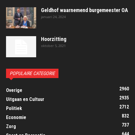
Geldhof waarnemend burgemeester OA
januari 24, 2024
Hoorzitting
oktober 5, 2021
POPULAIRE CATEGORIE
2960
Overige
2935
Uitgaan en Cultuur
2712
Politiek
832
Economie
737
Zorg
644