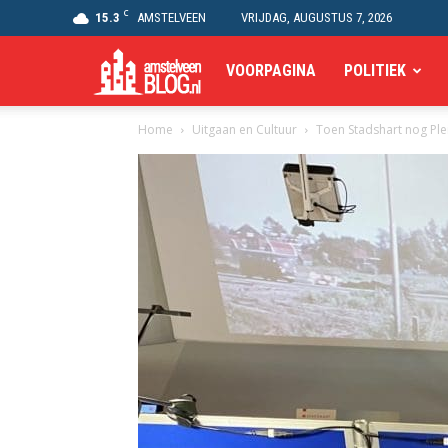
C
15.3
AMSTELVEEN
VRIJDAG, AUGUSTUS 7, 2026
Amstelveen
VOORPAGINA
POLITIEK
Home
Uitgaan en Cultuur
Toen Stadshart nog Pl
Blog