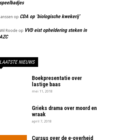
speelbadjes
CDA op ‘biologische kwekerij’
Janssen
op
VVD eist opheldering steken in
Wil Roode
op
AZC
LAATSTE NIEUWS
Boekpresentatie over
lastige baas
mei 11, 2018
Grieks drama over moord en
wraak
april 7, 2018
Cursus over de e-overheid