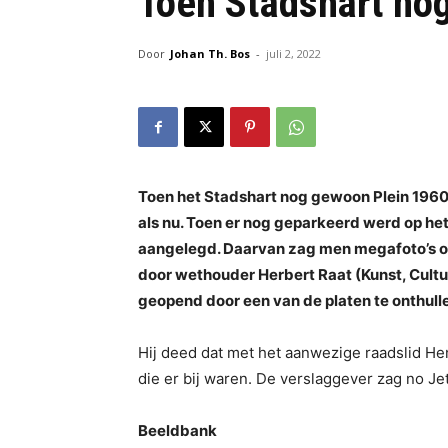
Toen Stadshart no
Door
Johan Th. Bos
-
juli 2, 2022
Toen het Stadshart nog gewoon Plein 1960
als nu. Toen er nog geparkeerd werd op he
aangelegd. Daarvan zag men megafoto’s op
door wethouder Herbert Raat (Kunst, Cultu
geopend door een van de platen te onthull
Hij deed dat met het aanwezige raadslid He
die er bij waren. De verslaggever zag no Je
Beeldbank