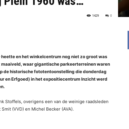
g Plein 1960 was…
1429
0
 heette en het winkelcentrum nog niet zo groot was
t maaiveld, waar gigantische parkeerterreinen waren
 de historische fototentoonstelling die donderdag
ur en Erfgoed) in het expositiecentrum Inzicht werd
en.
nk Stoffels, overigens een van de weinige raadsleden
t Smit (VVD) en Michel Becker (AVA).