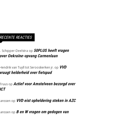
RECENTE REACTIES
50PLUS heeft vragen
J. Schipper-Deelstra
op
over Oekraïne-opvang Carmenlaan
VVD
Hendrik van Tuyll tot Serooskerken jr.
op
vraagt helderheid over fietspad
Actief voor Amstelveen bezorgd over
Truus
op
ICT
VVD eist opheldering steken in AZC
Janssen
op
B en W vragen om gedogen van
Janssen
op