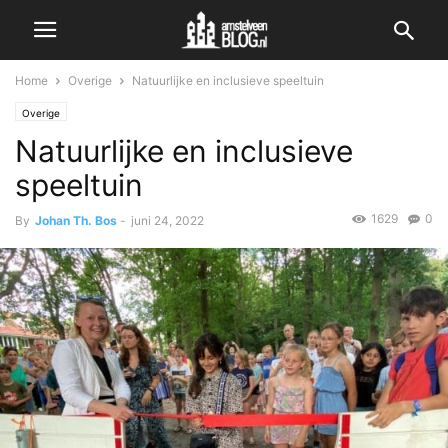
Home
Overige
Natuurlijke en inclusieve speeltuin
Overige
Natuurlijke en inclusieve
speeltuin
1629
0
By
Johan Th. Bos
-
juni 24, 2022