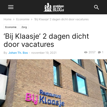
Home
Economie
‘Bij Klaasje’ 2 dagen dicht door vacatures
Economie
Zorg
‘Bij Klaasje’ 2 dagen dicht
door vacatures
2057
1
By
Johan Th. Bos
-
november 19, 2021