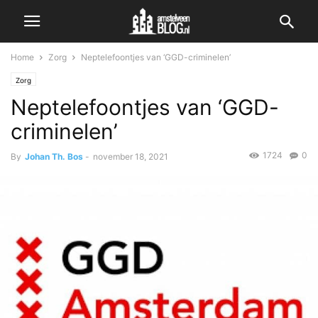
Home
Zorg
Neptelefoontjes van ‘GGD-criminelen’
Zorg
Neptelefoontjes van ‘GGD-
criminelen’
1724
0
By
Johan Th. Bos
-
november 18, 2021