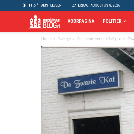
C
11.5
AMSTELVEEN
ZATERDAG, AUGUSTUS 8, 2026
Amstelveen
VOORPAGINA
POLITIEK
Home
Overige
Gemeente verliest RvS-proces Zwa
Blog