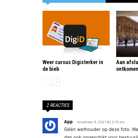
Weer cursus Digisterker in
Aan afslu
de bieb
ontkome
2 REACTIES
App
november 6, 2021 Bij 2:15 pm
Géén wethouder op deze foto. W
dan ook ongeschikt voor bestuurli