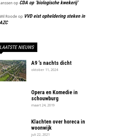
CDA op ‘biologische kwekerij’
Janssen
op
VVD eist opheldering steken in
Wil Roode
op
AZC
LAATSTE NIEUWS
A9 ’s nachts dicht
oktober 11, 2024
Opera en Komedie in
schouwburg
maart 24, 2019
Klachten over horeca in
woonwijk
juli 22, 2021