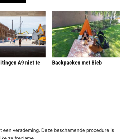
itingen A9 niet te
Backpacken met Bieb
n
at een verademing. Deze beschamende procedure is
jke zelfreclame.