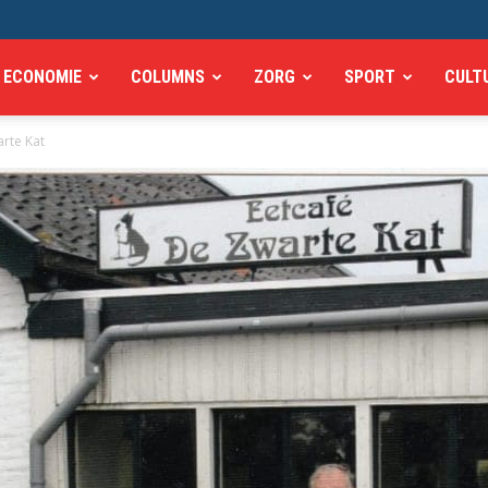
ECONOMIE
COLUMNS
ZORG
SPORT
CULT
rte Kat