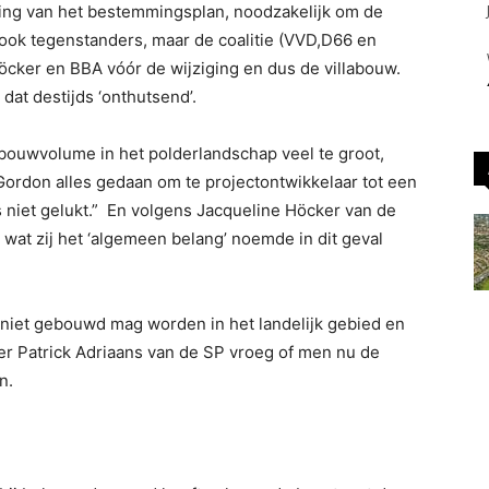
ing van het bestemmingsplan, noodzakelijk om de
s ook tegenstanders, maar de coalitie (VVD,D66 en
öcker en BBA vóór de wijziging en dus de villabouw.
at destijds ‘onthutsend’.
 bouwvolume in het polderlandschap veel te groot,
ordon alles gedaan om te projectontwikkelaar tot een
s niet gelukt.” En volgens Jacqueline Höcker van de
wat zij het ‘algemeen belang’ noemde in dit geval
t niet gebouwd mag worden in het landelijk gebied en
ter Patrick Adriaans van de SP vroeg of men nu de
n.