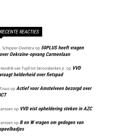
RECENTE REACTIES
50PLUS heeft vragen
J. Schipper-Deelstra
op
over Oekraïne-opvang Carmenlaan
VVD
Hendrik van Tuyll tot Serooskerken jr.
op
vraagt helderheid over fietspad
Actief voor Amstelveen bezorgd over
Truus
op
ICT
VVD eist opheldering steken in AZC
Janssen
op
B en W vragen om gedogen van
Janssen
op
speelbadjes