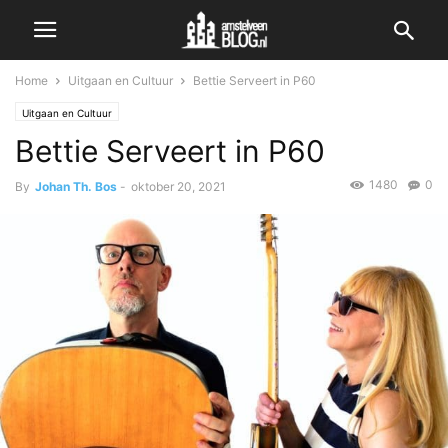
Home
Uitgaan en Cultuur
Bettie Serveert in P60
Uitgaan en Cultuur
Bettie Serveert in P60
1480
0
By
Johan Th. Bos
-
oktober 20, 2021