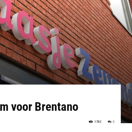
em voor Brentano
1783
0