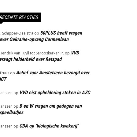
RECENTE REACTIES
50PLUS heeft vragen
J. Schipper-Deelstra
op
over Oekraïne-opvang Carmenlaan
VVD
Hendrik van Tuyll tot Serooskerken jr.
op
vraagt helderheid over fietspad
Actief voor Amstelveen bezorgd over
Truus
op
ICT
VVD eist opheldering steken in AZC
Janssen
op
B en W vragen om gedogen van
Janssen
op
speelbadjes
CDA op ‘biologische kwekerij’
Janssen
op