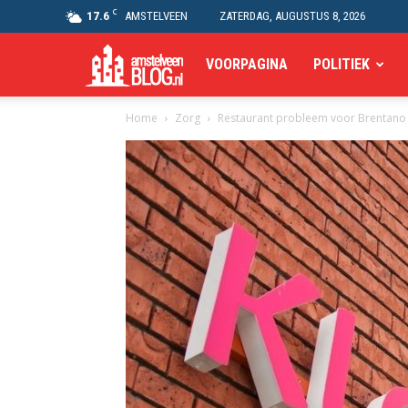
C
17.6
AMSTELVEEN
ZATERDAG, AUGUSTUS 8, 2026
Amstelveen
VOORPAGINA
POLITIEK
Home
Zorg
Restaurant probleem voor Brentano
Blog