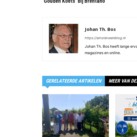
‘Gouden Koets’ bij Brentano
Johan Th. Bos
https://amstelveenblog.nl
Johan Th. Bos heeft lange ervar
magazines en online.
GERELATEERDE ARTIKELEN
MEER VAN DE