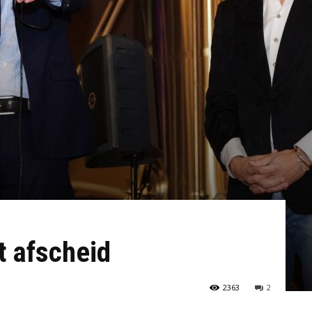
t afscheid
2363
2