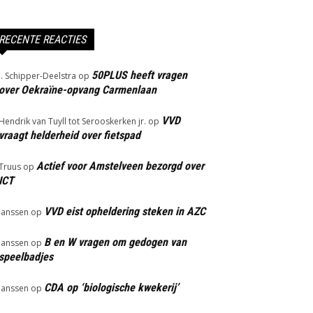
RECENTE REACTIES
50PLUS heeft vragen
J. Schipper-Deelstra
op
over Oekraïne-opvang Carmenlaan
VVD
Hendrik van Tuyll tot Serooskerken jr.
op
vraagt helderheid over fietspad
Actief voor Amstelveen bezorgd over
Truus
op
ICT
VVD eist opheldering steken in AZC
Janssen
op
B en W vragen om gedogen van
Janssen
op
speelbadjes
CDA op ‘biologische kwekerij’
Janssen
op