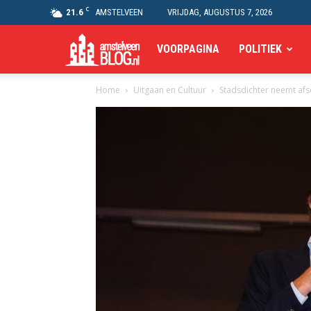
C
21.6
AMSTELVEEN
VRIJDAG, AUGUSTUS 7, 2026
Amstelveen
VOORPAGINA
POLITIEK
Home
Uitgaan en Cultuur
Stadsdichter neemt afs
Blog