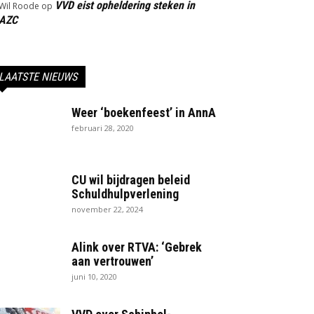
VVD eist opheldering steken in
Wil Roode
op
AZC
LAATSTE NIEUWS
Weer ‘boekenfeest’ in AnnA
februari 28, 2020
CU wil bijdragen beleid
Schuldhulpverlening
november 22, 2024
Alink over RTVA: ‘Gebrek
aan vertrouwen’
juni 10, 2020