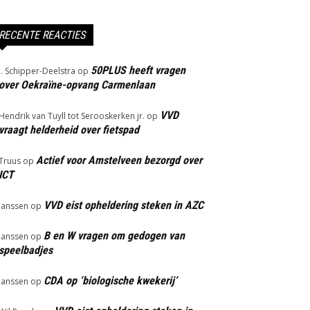
RECENTE REACTIES
50PLUS heeft vragen
J. Schipper-Deelstra
op
over Oekraïne-opvang Carmenlaan
VVD
Hendrik van Tuyll tot Serooskerken jr.
op
vraagt helderheid over fietspad
Actief voor Amstelveen bezorgd over
Truus
op
ICT
VVD eist opheldering steken in AZC
Janssen
op
B en W vragen om gedogen van
Janssen
op
speelbadjes
CDA op ‘biologische kwekerij’
Janssen
op