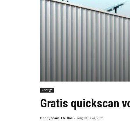
Overige
Gratis quickscan v
Door
Johan Th. Bos
-
augustus 24, 2021