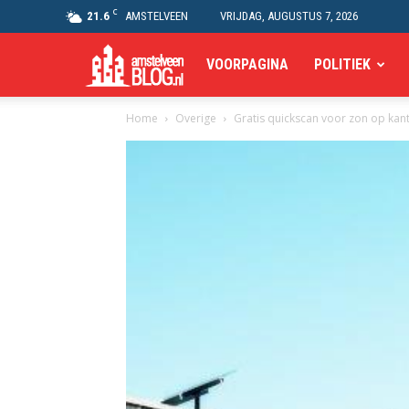
C
21.6
AMSTELVEEN
VRIJDAG, AUGUSTUS 7, 2026
Amstelveen
VOORPAGINA
POLITIEK
Home
Overige
Gratis quickscan voor zon op ka
Blog