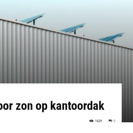
oor zon op kantoordak
1629
0