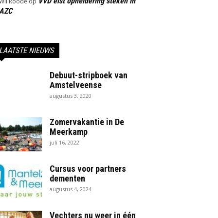
VVD eist opheldering steken in
Wil Roode
op
AZC
LAATSTE NIEUWS
Debuut-stripboek van
Amstelveense
augustus 3, 2020
Zomervakantie in De
Meerkamp
juli 16, 2022
Cursus voor partners
dementen
augustus 4, 2024
Vechters nu weer in één