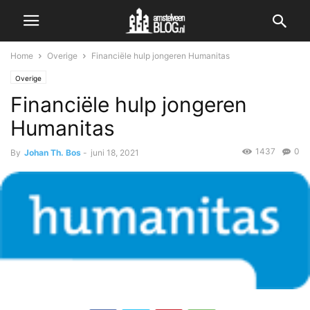
Home
Overige
Financiële hulp jongeren Humanitas
Overige
Financiële hulp jongeren
Humanitas
1437
0
By
Johan Th. Bos
-
juni 18, 2021