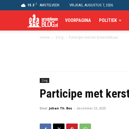
C
15.3
AMSTELVEEN
VRIJDAG, AUGUSTUS 7, 2026
Amstelveen
VOORPAGINA
POLITIEK
Home
Zorg
Participe met kerst bereikbaar
Blog
Zorg
Participe met kers
Door
Johan Th. Bos
-
december 23, 2020