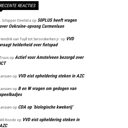
RECENTE REACTIES
50PLUS heeft vragen
J. Schipper-Deelstra
op
over Oekraïne-opvang Carmenlaan
VVD
Hendrik van Tuyll tot Serooskerken jr.
op
vraagt helderheid over fietspad
Actief voor Amstelveen bezorgd over
Truus
op
ICT
VVD eist opheldering steken in AZC
Janssen
op
B en W vragen om gedogen van
Janssen
op
speelbadjes
CDA op ‘biologische kwekerij’
Janssen
op
VVD eist opheldering steken in
Wil Roode
op
AZC