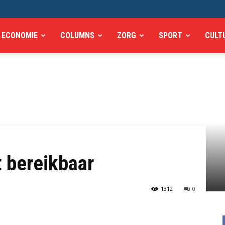
ECONOMIE
COLUMNS
ZORG
SPORT
CULT
t bereikbaar
1312
0