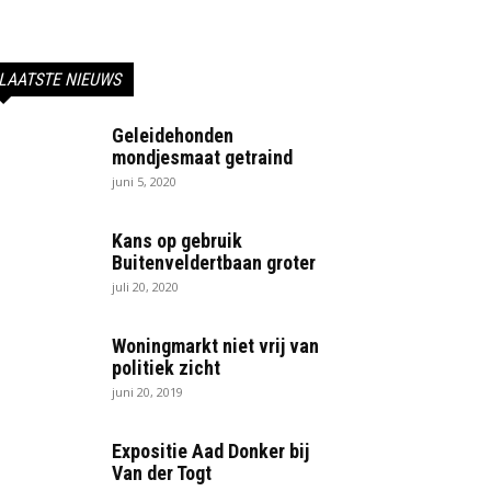
LAATSTE NIEUWS
Geleidehonden
mondjesmaat getraind
juni 5, 2020
Kans op gebruik
Buitenveldertbaan groter
juli 20, 2020
Woningmarkt niet vrij van
politiek zicht
juni 20, 2019
Expositie Aad Donker bij
Van der Togt