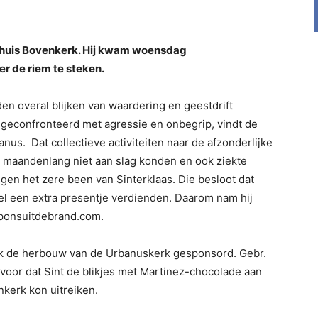
nehuis Bovenkerk. Hij kwam woensdag
r de riem te steken.
rden overal blijken van waardering en geestdrift
j geconfronteerd met agressie en onbegrip, vindt de
us. Dat collectieve activiteiten naar de afzonderlijke
s maandenlang niet aan slag konden en ook ziekte
en het zere been van Sinterklaas. Die besloot dat
l een extra presentje verdienden. Daarom nam hij
lponsuitdebrand.com.
ok de herbouw van de Urbanuskerk gesponsord. Gebr.
voor dat Sint de blikjes met Martinez-chocolade aan
kerk kon uitreiken.