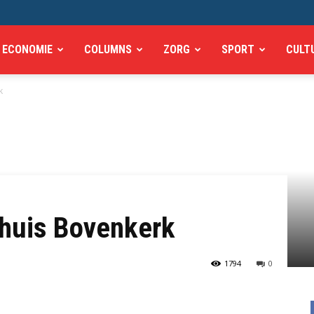
ECONOMIE
COLUMNS
ZORG
SPORT
CULT
k
huis Bovenkerk
1794
0