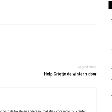
Volgend artikel
Help Grietje de winter s door
ing in de lokale en andere journalistiek voor radio, tv, kranten,