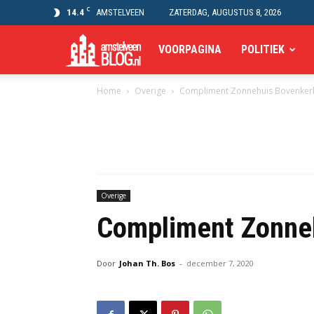
C
14.4
AMSTELVEEN
ZATERDAG, AUGUSTUS 8, 2026
Amstelveen
VOORPAGINA
POLITIEK
Home
Overige
Compliment Zonnehuis Bovenker
Blog
Overige
Compliment Zonne
Door
Johan Th. Bos
-
december 7, 2020