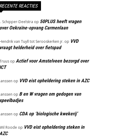
RECENTE REACTIES
50PLUS heeft vragen
J. Schipper-Deelstra
op
over Oekraïne-opvang Carmenlaan
VVD
Hendrik van Tuyll tot Serooskerken jr.
op
vraagt helderheid over fietspad
Actief voor Amstelveen bezorgd over
Truus
op
ICT
VVD eist opheldering steken in AZC
Janssen
op
B en W vragen om gedogen van
Janssen
op
speelbadjes
CDA op ‘biologische kwekerij’
Janssen
op
VVD eist opheldering steken in
Wil Roode
op
AZC