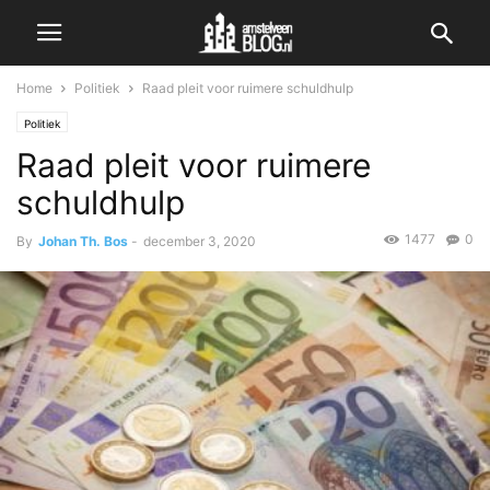
Home
Politiek
Raad pleit voor ruimere schuldhulp
Politiek
Raad pleit voor ruimere
schuldhulp
1477
0
By
Johan Th. Bos
-
december 3, 2020