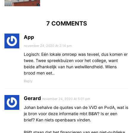
7 COMMENTS
App
november 24, 2020 At 2:14 pm
Logisch: Eén lokale omroep was teveel, dus komen er
twee. Twee spreekbuizen voor het college, want
beide afhankelijk van hun welwillendheid. Wiens
brood men eet..
Reply
Gerard
november 24, 2020 At 5:01 pm
Johan behalve de quotes van de VVD en PvdA, wat is
je bron voor deze informatie mbt B&W? Is er een
brief? Kan niets openbaars vinden.
Blijft staan dat het financieren van een niet-publieke