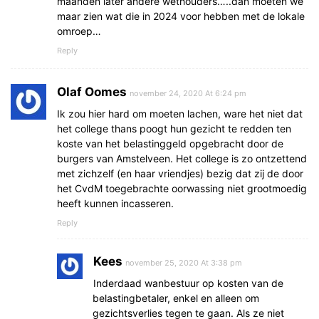
maanden later andere wethouders…..dan moeten we
maar zien wat die in 2024 voor hebben met de lokale
omroep…
Reply
Olaf Oomes
november 24, 2020 At 6:24 pm
Ik zou hier hard om moeten lachen, ware het niet dat
het college thans poogt hun gezicht te redden ten
koste van het belastinggeld opgebracht door de
burgers van Amstelveen. Het college is zo ontzettend
met zichzelf (en haar vriendjes) bezig dat zij de door
het CvdM toegebrachte oorwassing niet grootmoedig
heeft kunnen incasseren.
Reply
Kees
november 25, 2020 At 3:38 pm
Inderdaad wanbestuur op kosten van de
belastingbetaler, enkel en alleen om
gezichtsverlies tegen te gaan. Als ze niet