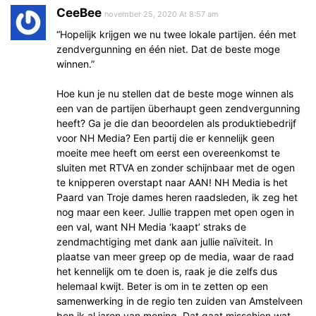
CeeBee
november 25, 2020 At 8:57 am
“Hopelijk krijgen we nu twee lokale partijen. één met
zendvergunning en één niet. Dat de beste moge
winnen.”
Hoe kun je nu stellen dat de beste moge winnen als
een van de partijen überhaupt geen zendvergunning
heeft? Ga je die dan beoordelen als produktiebedrijf
voor NH Media? Een partij die er kennelijk geen
moeite mee heeft om eerst een overeenkomst te
sluiten met RTVA en zonder schijnbaar met de ogen
te knipperen overstapt naar AAN! NH Media is het
Paard van Troje dames heren raadsleden, ik zeg het
nog maar een keer. Jullie trappen met open ogen in
een val, want NH Media ‘kaapt’ straks de
zendmachtiging met dank aan jullie naïviteit. In
plaatse van meer greep op de media, waar de raad
het kennelijk om te doen is, raak je die zelfs dus
helemaal kwijt. Beter is om in te zetten op een
samenwerking in de regio ten zuiden van Amstelveen
ben ik al jaren van mening. Dat gaat misschien wat