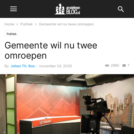
Home
Politiek
Gemeente wil nu twee omroepen
Politiek
Gemeente wil nu twee
omroepen
2990
7
By
Johan Th. Bos
-
november 24, 2020