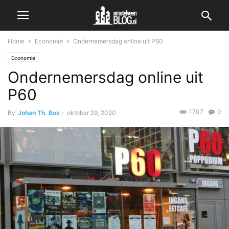
Home
Economie
Ondernemersdag online uit P60
Economie
Ondernemersdag online uit
P60
1707
0
By
Johan Th. Bos
-
oktober 29, 2020