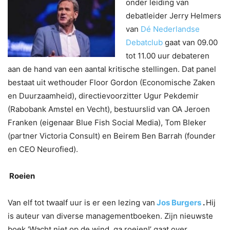
onder leiding van
debatleider Jerry Helmers
van
Dé Nederlandse
Debatclub
gaat van 09.00
tot 11.00 uur debateren
aan de hand van een aantal kritische stellingen. Dat panel
bestaat uit wethouder Floor Gordon (Economische Zaken
en Duurzaamheid), directievoorzitter Ugur Pekdemir
(Rabobank Amstel en Vecht), bestuurslid van OA Jeroen
Franken (eigenaar Blue Fish Social Media), Tom Bleker
(partner Victoria Consult) en Beirem Ben Barrah (founder
en CEO Neurofied).
Roeien
Van elf tot twaalf uur is er een lezing van
Jos Burgers
.
Hij
is auteur van diverse managementboeken. Zijn nieuwste
boek ‘Wacht niet op de wind, ga roeien!’ gaat over