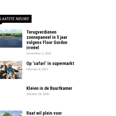
LAATSTE NIEUWS
Terugverdienen
zonnepaneel in 5 jaar
volgens Floor Gordon
irreëel
november 2, 2022
Op ‘safari’ in supermarkt
februari 6, 2025
Kleien in de Buurtkamer
oktober 29, 2020
Raat wil plein voor