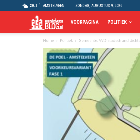
C
20.2
AMSTELVEEN
ZONDAG, AUGUSTUS 9, 2026
Amstelveen
VOORPAGINA
POLITIEK
Home
Politiek
Gemeente: VVD-stadsstrand dichte
Blog