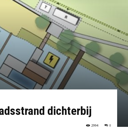
dsstrand dichterbij
2994
8