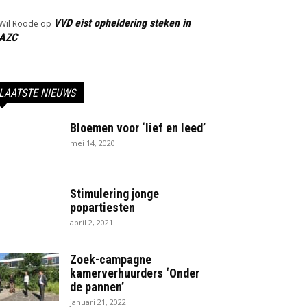
VVD eist opheldering steken in
Wil Roode
op
AZC
LAATSTE NIEUWS
Bloemen voor ‘lief en leed’
mei 14, 2020
Stimulering jonge
popartiesten
april 2, 2021
Zoek-campagne
kamerverhuurders ‘Onder
de pannen’
januari 21, 2022