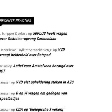
RECENTE REACTIES
50PLUS heeft vragen
J. Schipper-Deelstra
op
over Oekraïne-opvang Carmenlaan
VVD
Hendrik van Tuyll tot Serooskerken jr.
op
vraagt helderheid over fietspad
Actief voor Amstelveen bezorgd over
Truus
op
ICT
VVD eist opheldering steken in AZC
Janssen
op
B en W vragen om gedogen van
Janssen
op
speelbadjes
CDA op ‘biologische kwekerij’
Janssen
op