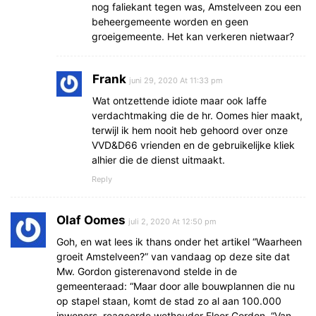
nog faliekant tegen was, Amstelveen zou een
beheergemeente worden en geen
groeigemeente. Het kan verkeren nietwaar?
Frank
juni 29, 2020 At 11:33 pm
Wat ontzettende idiote maar ook laffe
verdachtmaking die de hr. Oomes hier maakt,
terwijl ik hem nooit heb gehoord over onze
VVD&D66 vrienden en de gebruikelijke kliek
alhier die de dienst uitmaakt.
Reply
Olaf Oomes
juli 2, 2020 At 12:50 pm
Goh, en wat lees ik thans onder het artikel “Waarheen
groeit Amstelveen?” van vandaag op deze site dat
Mw. Gordon gisterenavond stelde in de
gemeenteraad: “Maar door alle bouwplannen die nu
op stapel staan, komt de stad zo al aan 100.000
inwoners, reageerde wethouder Floor Gordon. “Van