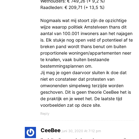
Wethouders: € 749,26 (+ 9,2 %)
Raadleden: € 209,71 (+ 13,5 %)
Nogmaals wat mij stoort zijn de opzichtige
wijze waarop politiek Amstelveen thans dit
aantal van 100.001 inwoners aan het najagen
is. Elk stukje nog open veld of potentieel af te
breken pand wordt thans benut om buiten
proportionele woningen/appartementen neer
te knallen, vaak buiten bestaande
bestemmingsplannen om.
Jij mag je ogen daarvoor sluiten ik doe dat
niet en constateer dat protesten van
omwonenden simpelweg terzijde worden
geschoven. Dit is geen theorie CeeBee het is
de praktijk en je weet het. De laatste tijd
voorbeelden zat op deze site.
Reply
CeeBee
juni 30, 2020 At 7:12 pm