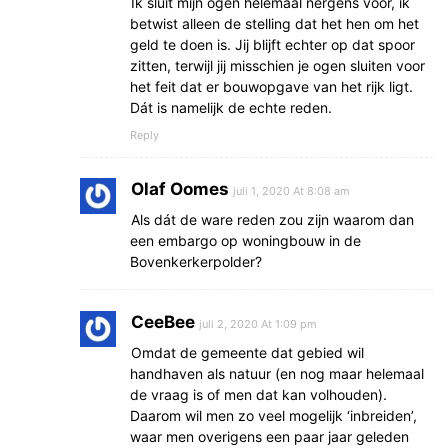
Ik sluit mijn ogen helemaal nergens voor, ik
betwist alleen de stelling dat het hen om het
geld te doen is. Jij blijft echter op dat spoor
zitten, terwijl jij misschien je ogen sluiten voor
het feit dat er bouwopgave van het rijk ligt.
Dát is namelijk de echte reden.
Reply
Olaf Oomes
juli 1, 2020 At 8:08 am
Als dát de ware reden zou zijn waarom dan
een embargo op woningbouw in de
Bovenkerkerpolder?
CeeBee
juli 2, 2020 At 1:09 pm
Omdat de gemeente dat gebied wil
handhaven als natuur (en nog maar helemaal
de vraag is of men dat kan volhouden).
Daarom wil men zo veel mogelijk ‘inbreiden’,
waar men overigens een paar jaar geleden