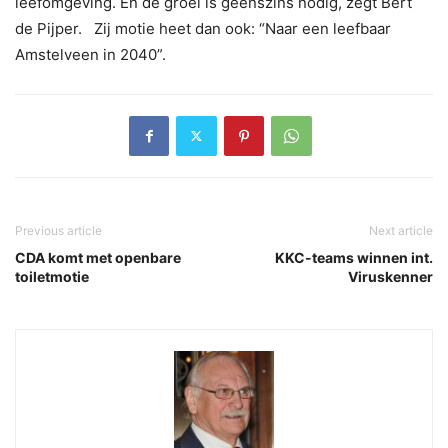
leefomgeving. En de groei is geenszins nodig, zegt Bert
de Pijper. Zij motie heet dan ook: “Naar een leefbaar
Amstelveen in 2040”.
Previous article
Next article
CDA komt met openbare
KKC-teams winnen int.
toiletmotie
Viruskenner