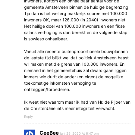
inwoners, kortom een onhaalbaar aantal voor de
gemeente Amstelveen binnen de huidige begrenzing.
Tja dan is het wel erg makkelijk scoren met 100.000
inwoners OK, maar 126.000 (in 2040) inwoners niet.
Het heilige doel van 100.000 inwoners en een fikse
salaris verhoging is dan bereikt en de volgende stap
is sowieso onhaalbaar.
Vanuit alle recente buitenproportionele bouwplannen
de laatste tijd blijkt wel dat politiek Amstelveen haast
wil maken met die grens van 100.000 inwoners. En
niemand in het gemeentehuis zal dwars gaan liggen
immers wie durft de ander (en eigen) de mogelijke
toekomstige inkomsten verhoging te
ontzeggen/torpederen.
Ik weet niet waarom maar ik had van Hr. de Pijper van
de ChristenUnie iets meer integriteit verwacht.
Reply
CeeBee
juni 29, 2020 At 6:47 pm