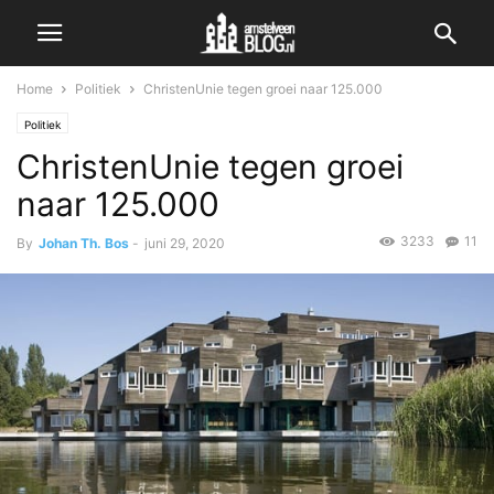
Home
Politiek
ChristenUnie tegen groei naar 125.000
Politiek
ChristenUnie tegen groei
naar 125.000
3233
11
By
Johan Th. Bos
-
juni 29, 2020