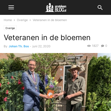
Home
Overige
Veteranen in de bloemen
Overige
Veteranen in de bloemen
1827
0
By
Johan Th. Bos
-
juni 22, 2020