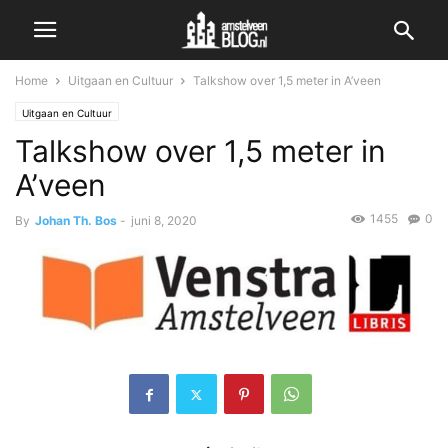
Home
Uitgaan en Cultuur
Talkshow over 1,5 meter in A’veen
Uitgaan en Cultuur
Talkshow over 1,5 meter in
A’veen
1455
0
By
Johan Th. Bos
-
juni 8, 2020