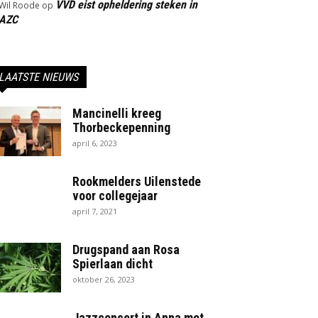
VVD eist opheldering steken in
Wil Roode
op
AZC
LAATSTE NIEUWS
Mancinelli kreeg
Thorbeckepenning
april 6, 2023
Rookmelders Uilenstede
voor collegejaar
april 7, 2021
Drugspand aan Rosa
Spierlaan dicht
oktober 26, 2023
Jazzconcert in Anna met