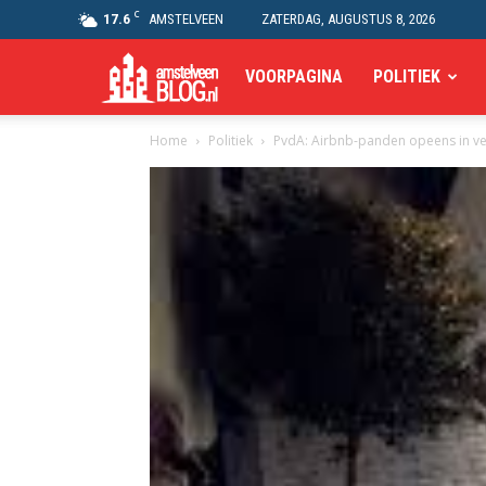
C
17.6
AMSTELVEEN
ZATERDAG, AUGUSTUS 8, 2026
Amstelveen
VOORPAGINA
POLITIEK
Home
Politiek
PvdA: Airbnb-panden opeens in v
Blog