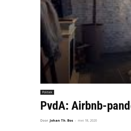
Politiek
PvdA: Airbnb-pand
Door
Johan Th. Bos
-
mei 18, 2020