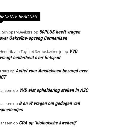
RECENTE REACTIES
50PLUS heeft vragen
J. Schipper-Deelstra
op
over Oekraïne-opvang Carmenlaan
VVD
Hendrik van Tuyll tot Serooskerken jr.
op
vraagt helderheid over fietspad
Actief voor Amstelveen bezorgd over
Truus
op
ICT
VVD eist opheldering steken in AZC
Janssen
op
B en W vragen om gedogen van
Janssen
op
speelbadjes
CDA op ‘biologische kwekerij’
Janssen
op