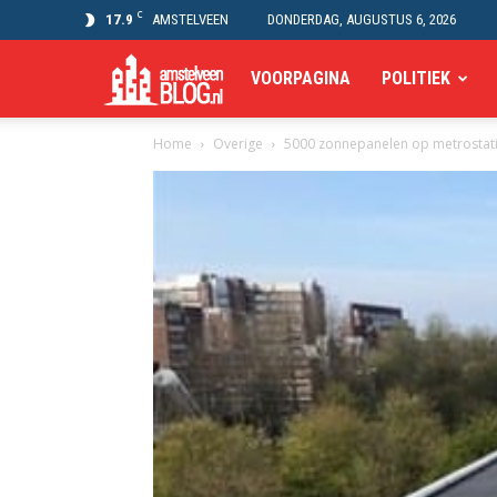
C
17.9
AMSTELVEEN
DONDERDAG, AUGUSTUS 6, 2026
Amstelveen
VOORPAGINA
POLITIEK
Home
Overige
5000 zonnepanelen op metrostat
Blog