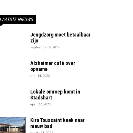
LAATSTE NIEUWS
Jeugdzorg moet betaalbaar
zijn
september 5, 2019
Alzheimer café over
opname
mei 14, 2022
Lokale omroep komt in
Stadshart
april 22, 2020
Kira Toussaint keek naar
nieuw bad
maart 11, 2024