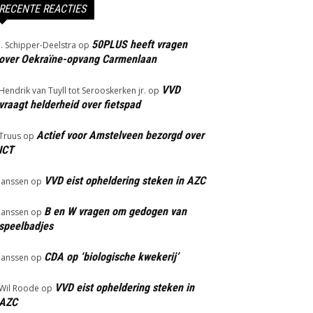
RECENTE REACTIES
50PLUS heeft vragen
J. Schipper-Deelstra
op
over Oekraïne-opvang Carmenlaan
VVD
Hendrik van Tuyll tot Serooskerken jr.
op
vraagt helderheid over fietspad
Actief voor Amstelveen bezorgd over
Truus
op
ICT
VVD eist opheldering steken in AZC
Janssen
op
B en W vragen om gedogen van
Janssen
op
speelbadjes
CDA op ‘biologische kwekerij’
Janssen
op
VVD eist opheldering steken in
Wil Roode
op
AZC