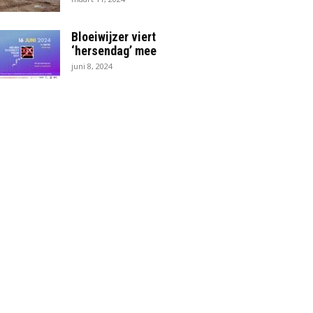
Bloeiwijzer viert
‘hersendag’ mee
juni 8, 2024