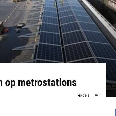
 op metrostations
2646
1