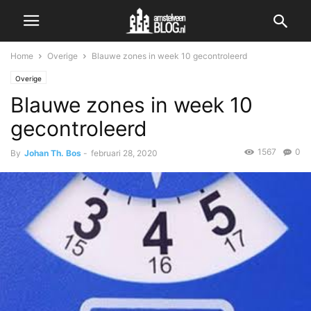
Home
Overige
Blauwe zones in week 10 gecontroleerd
Overige
Blauwe zones in week 10
gecontroleerd
1567
0
By
Johan Th. Bos
-
februari 28, 2020