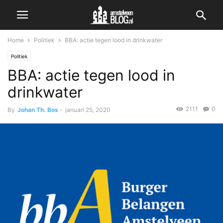
Home
Politiek
BBA: actie tegen lood in drinkwater
Politiek
BBA: actie tegen lood in
drinkwater
2111
0
By
Johan Th. Bos
-
januari 25, 2020