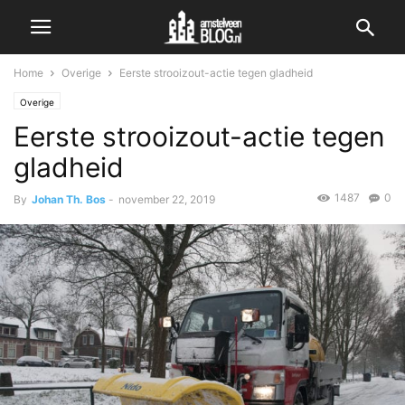
Home
Overige
Eerste strooizout-actie tegen gladheid
Overige
Eerste strooizout-actie tegen
gladheid
1487
0
By
Johan Th. Bos
-
november 22, 2019