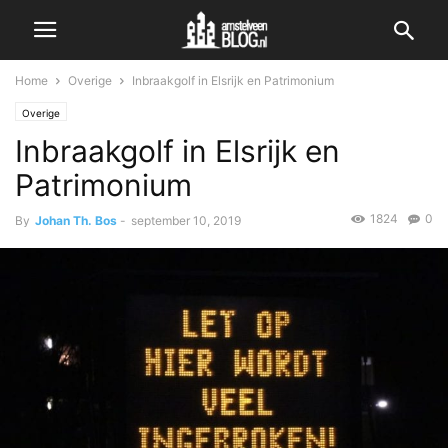
Home
Overige
Inbraakgolf in Elsrijk en Patrimonium
Overige
Inbraakgolf in Elsrijk en
Patrimonium
1824
0
By
Johan Th. Bos
-
september 10, 2019